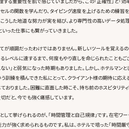
理する重要性を肌で感じていましたから、この「正確性」と「効
クセルの関数を学んだり、タイピング速度を上げるための練習を
。こうした地道な努力が実を結び、より専門性の高いデータ処
といった仕事にも繋がっていきました。
全てが順調だったわけではありません。新しいツールを覚えるの
めるレベルに達するまで、何度もやり直しを命じられたこともご
れない」と弱気になった時期もありました。しかし、ホテルマン
う訓練を積んできた私にとって、クライアント様の期待に応え
ておりました。困難に直面した時こそ、持ち前のホスピタリテ
切だと、今でも強く痛感しています。
略として挙げられるのが、「時間管理と自己規律」です。在宅ワ
力が強く求められるものです。私は、ホテルで培った「時間厳