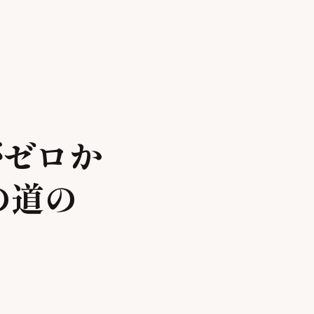
がゼロか
の道の