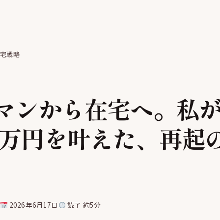
在宅戦略
マンから在宅へ。私
5万円を叶えた、再起
部
2026年6月17日
読了 約5分