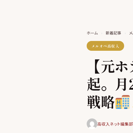
ホーム
›
新着記事
›
メ
メルオペ高収入
【元ホ
起。月
戦略
高収入ネット編集