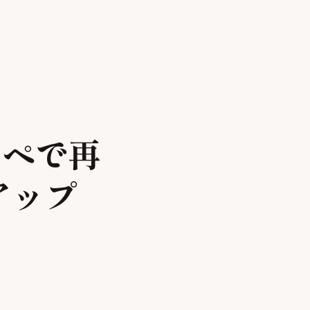
オペで再
アップ