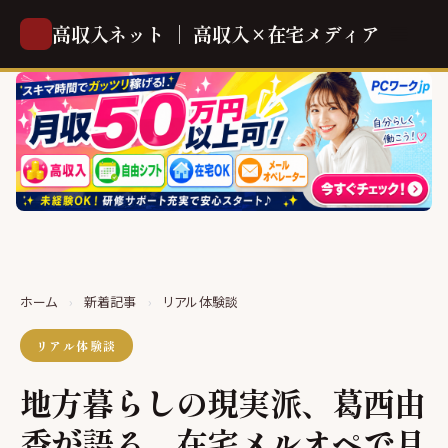
高収入ネット ｜ 高収入×在宅メディア
ホーム
›
新着記事
›
リアル体験談
リアル体験談
地方暮らしの現実派、葛西由
香が語る。在宅メルオペで月