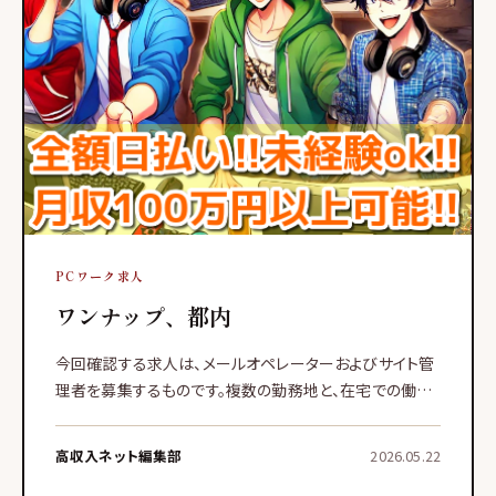
PCワーク求人
ワンナップ、都内
今回確認する求人は、メールオペレーターおよびサイト管
理者を募集するものです。複数の勤務地と、在宅での働き
方も選択肢に含まれており、多くの層にとって関心の対象
となるでしょう。以下、求人内容から読み取れる主要なポ
高収入ネット編集部
2026.05.22
イントを分析