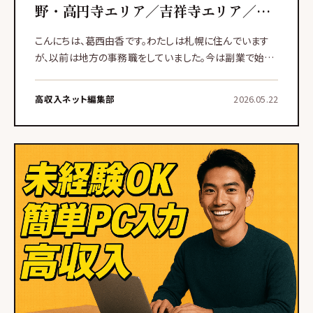
野・高円寺エリア／吉祥寺エリア／錦
糸町・秋葉原エリア／六本木・麻布エ
こんにちは、葛西由香です。わたしは札幌に住んでいます
リア／品川・五反田エリア／八王子・
が、以前は地方の事務職をしていました。今は副業で始め
立川・国分寺エリア／神奈川県／埼玉
たメールオペレーターの仕事がメインになり、おかげさま
県／千葉県／大阪府／名古屋／福岡県
で安定して月25万円ほど稼いでいます。 そんなわたしが
高収入ネット編集部
2026.05.22
今回、気
／宮城県／在宅｜メールオペレーター