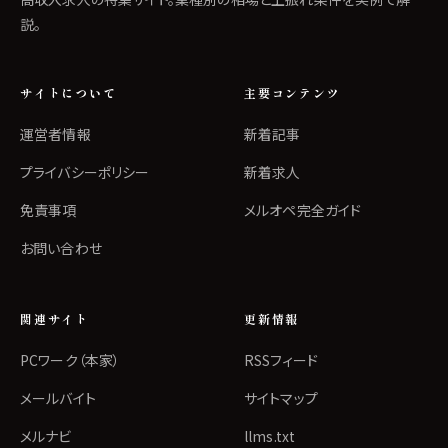
説。
サイトについて
主要コンテンツ
運営者情報
新着記事
プライバシーポリシー
新着求人
免責事項
メルオペ完全ガイド
お問い合わせ
関連サイト
更新情報
PCワーク（本家）
RSSフィード
メールバイト
サイトマップ
メルナビ
llms.txt