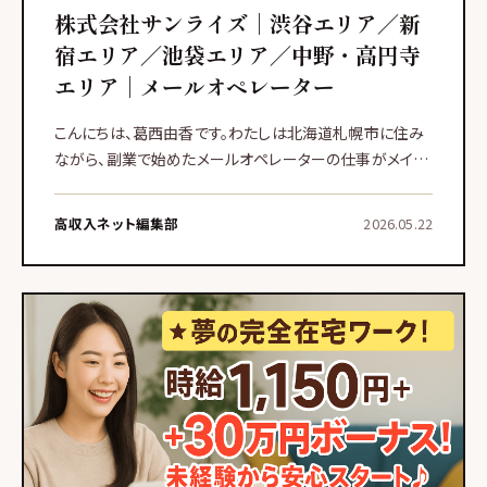
株式会社サンライズ｜渋谷エリア／新
宿エリア／池袋エリア／中野・高円寺
エリア｜メールオペレーター
こんにちは、葛西由香です。わたしは北海道札幌市に住み
ながら、副業で始めたメールオペレーターの仕事がメイン
の収入源となり、今では月25万円を安定して稼いでいま
す。そんなわたしが今回気になったのは、都心でお仕事を
高収入ネット編集部
2026.05.22
探している方