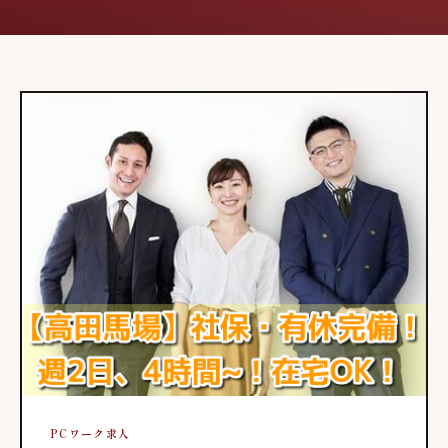
PCワーク求人