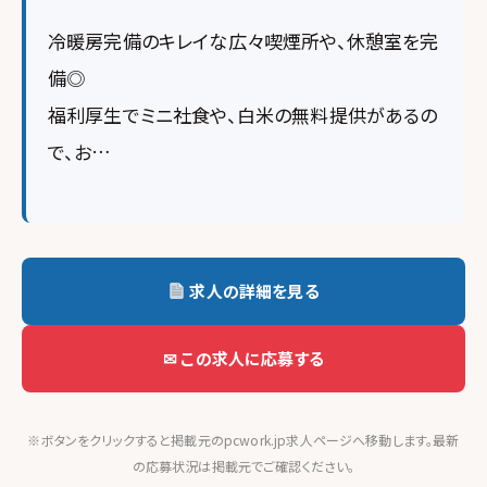
冷暖房完備のキレイな広々喫煙所や、休憩室を完
備◎
福利厚生でミニ社食や、白米の無料提供があるの
で、お…
求人の詳細を見る
✉ この求人に応募する
※ボタンをクリックすると掲載元のpcwork.jp求人ページへ移動します。最新
の応募状況は掲載元でご確認ください。