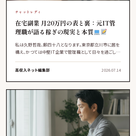
チャットレディ
在宅副業 月20万円の表と裏：元IT管
理職が語る稼ぎの現実と本質
私は久野哲哉、齢四十八となります。東京都立川市に居を
構え、かつては中堅IT企業で管理職として日々を過ごして
おりました。人生経験はそれなりに積んだと自負しており
ますが、3年前、早期退職という大きな決断をし、今は在宅
高収入ネット編集部
2026.07.14
のメール