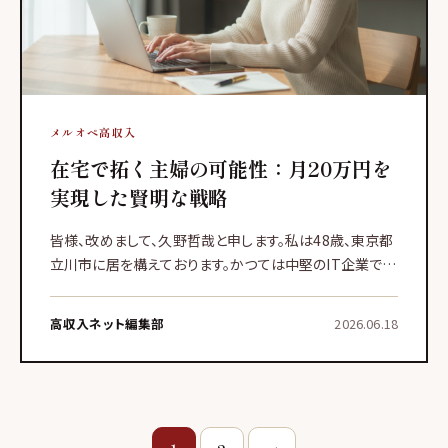
メルオペ高収入
在宅で拓く主婦の可能性：月20万円を
実現した賢明な戦略
皆様、改めまして、久野哲哉と申します。私は48歳、東京都
立川市に居を構えております。かつては中堅のIT企業で管
理職を務めておりましたが、数年前、熟慮の末に早期退職
を決意いたしました。現在は在宅でメールオペレーターと
高収入ネット編集部
2026.06.18
して、
投