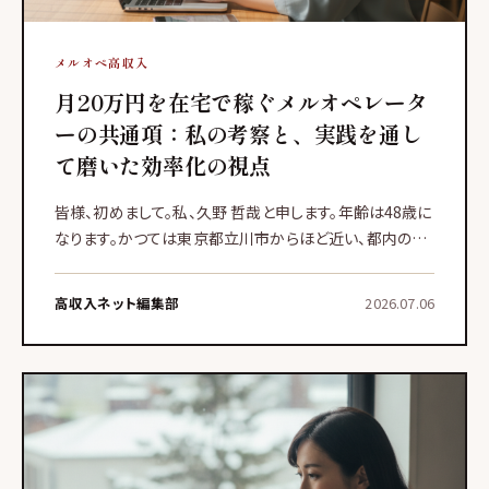
メルオペ高収入
月20万円を在宅で稼ぐメルオペレータ
ーの共通項：私の考察と、実践を通し
て磨いた効率化の視点
皆様、初めまして。私、久野 哲哉と申します。年齢は48歳に
なります。かつては東京都立川市からほど近い、都内の中
堅IT企業にて管理職の要職を担っておりましたものの、3
年前の春、自身の人生、そして働き方について深く熟考す
高収入ネット編集部
2026.07.06
る機