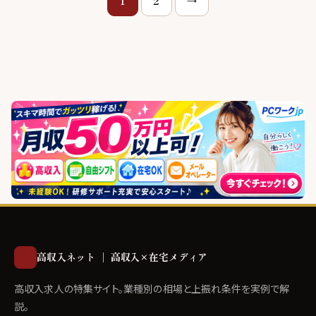
1
2
→
稿
の
ペ
ー
ジ
送
り
高収入ネット ｜ 高収入×在宅メディア
高収入求人の特集サイト。業種別の相場と上振れ条件を実例で解
説。